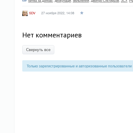
битва за Донбас
,
деокупація
,
звільнення
,
Дмитро Снєгирьов
,
ЗСУ
,
Р
27 ноября 2022, 14:08
SDV
Нет комментариев
Свернуть все
Только зарегистрированные и авторизованные пользователи 