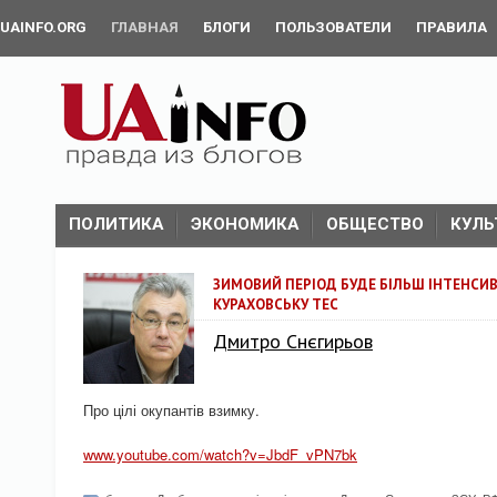
UAINFO.ORG
ГЛАВНАЯ
БЛОГИ
ПОЛЬЗОВАТЕЛИ
ПРАВИЛА
ПОЛИТИКА
ЭКОНОМИКА
ОБЩЕСТВО
КУЛЬ
ЗИМОВИЙ ПЕРІОД БУДЕ БІЛЬШ ІНТЕНСИВ
КУРАХОВСЬКУ ТЕС
Дмитро Снєгирьов
Про цілі окупантів взимку.
www.youtube.com/watch?v=JbdF_vPN7bk