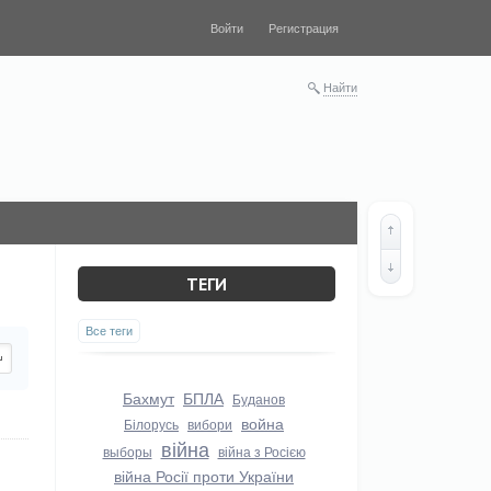
Войти
Регистрация
Найти
ТЕГИ
Все теги
Бахмут
БПЛА
Буданов
война
Білорусь
вибори
війна
выборы
війна з Росією
війна Росії проти України