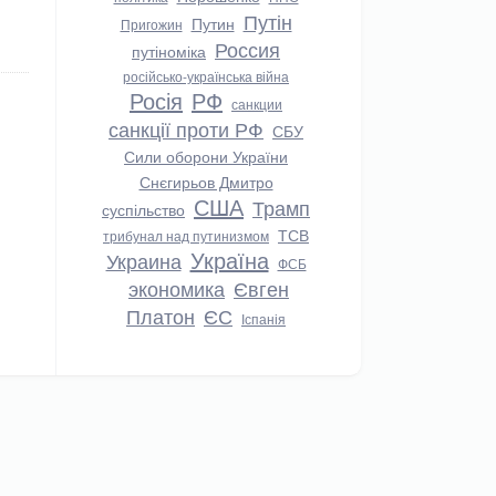
Путін
Путин
Пригожин
Россия
путіноміка
російсько-українська війна
Росія
РФ
санкции
санкції проти РФ
СБУ
Сили оборони України
Снєгирьов Дмитро
США
Трамп
суспільство
ТСВ
трибунал над путинизмом
Україна
Украина
ФСБ
экономика
Євген
Платон
ЄС
Іспанія