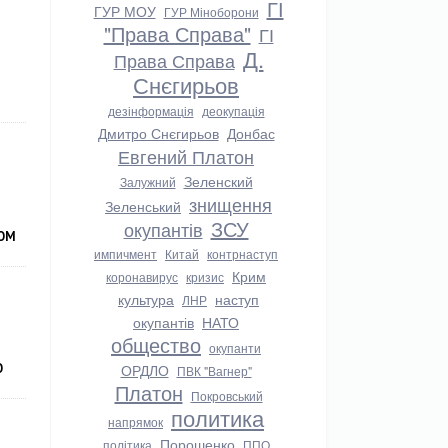
ГІ
ГУР МОУ
ГУР Міноборони
"Права Справа"
ГІ
Д.
Права Справа
Снєгирьов
дезінформація
деокупація
Дмитро Снєгирьов
Донбас
Евгений Платон
Зеленский
Залужний
знищення
Зеленський
ЗСУ
окупантів
НОМ
импичмент
Китай
контрнаступ
Крим
коронавирус
кризис
культура
наступ
ЛНР
окупантів
НАТО
общество
окупанти
О
ОРДЛО
ПВК "Вагнер"
Платон
Покровський
политика
напрямок
Порошенко
політика
ППО