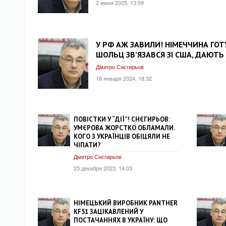
2 июня 2025, 13:59
У РФ АЖ ЗАВИЛИ! НІМЕЧЧИНА ГОТУ
ШОЛЬЦ ЗВ’ЯЗАВСЯ ЗІ США, ДАЮТЬ
Дмитро Снєгирьов
18 января 2024, 18:32
ПОВІСТКИ У “ДІЇ”! СНЄГИРЬОВ:
УМЄРОВА ЖОРСТКО ОБЛАМАЛИ.
КОГО З УКРАЇНЦІВ ОБІЦЯЛИ НЕ
ЧІПАТИ?
Дмитро Снєгирьов
25 декабря 2023, 14:03
НІМЕЦЬКИЙ ВИРОБНИК PANTHER
KF51 ЗАЦІКАВЛЕНИЙ У
ПОСТАЧАННЯХ В УКРАЇНУ: ЩО