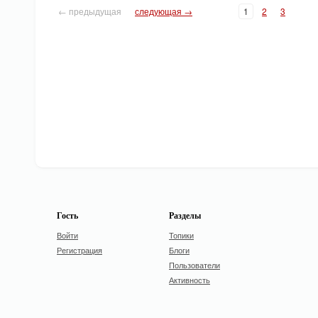
← предыдущая
следующая →
1
2
3
Гость
Разделы
Войти
Топики
Регистрация
Блоги
Пользователи
Активность