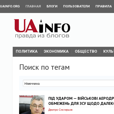
UAINFO.ORG
ГЛАВНАЯ
БЛОГИ
ПОЛЬЗОВАТЕЛИ
ПРАВИЛА
ПОЛИТИКА
ЭКОНОМИКА
ОБЩЕСТВО
КУЛЬ
Поиск по тегам
ПІД УДАРОМ — ВІЙСЬКОВІ АЕРОД
ОБМЕЖЕНЬ ДЛЯ ЗСУ ЩОДО ДАЛЕКО
Дмитро Снєгирьов