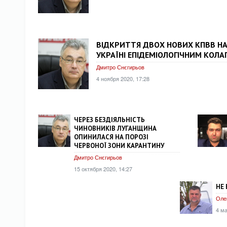
ВІДКРИТТЯ ДВОХ НОВИХ КПВВ НА
УКРАЇНІ ЕПІДЕМІОЛОГІЧНИМ КОЛ
Дмитро Снєгирьов
4 ноября 2020, 17:28
ЧЕРЕЗ БЕЗДІЯЛЬНІСТЬ
ЧИНОВНИКІВ ЛУГАНЩИНА
ОПИНИЛАСЯ НА ПОРОЗІ
ЧЕРВОНОЇ ЗОНИ КАРАНТИНУ
Дмитро Снєгирьов
15 октября 2020, 14:27
НЕ 
Оле
4 ма