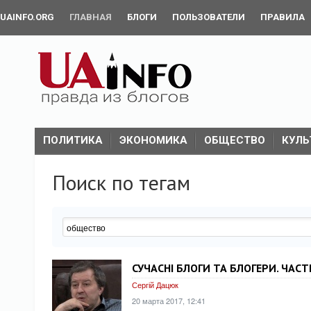
UAINFO.ORG
ГЛАВНАЯ
БЛОГИ
ПОЛЬЗОВАТЕЛИ
ПРАВИЛА
ПОЛИТИКА
ЭКОНОМИКА
ОБЩЕСТВО
КУЛЬ
Поиск по тегам
СУЧАСНІ БЛОГИ ТА БЛОГЕРИ. ЧАСТИ
Сергій Дацюк
20 марта 2017, 12:41