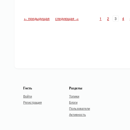
← предыдущая
следующая →
1
2
3
4
Гость
Разделы
Войти
Топики
Регистрация
Блоги
Пользователи
Активность