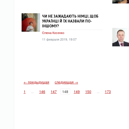
ЧИ НЕ ЗАЖАДАЮТЬ НІМЦІ, ЩОБ
УКРАЇНЦІ Й ЇХ НАЗВАЛИ ПО-
ІНШОМУ?
Олена Косенко
11 февраля 2019, 19:07
← предыдущая
следующая →
1
...
146
147
148
149
150
...
173