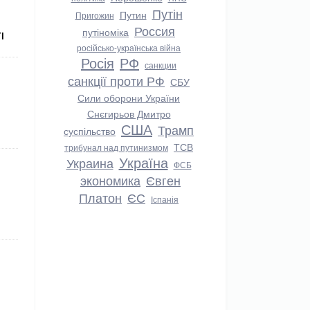
Путін
Путин
Пригожин
Россия
путіноміка
І
російсько-українська війна
Росія
РФ
санкции
санкції проти РФ
СБУ
Сили оборони України
Снєгирьов Дмитро
США
Трамп
суспільство
ТСВ
трибунал над путинизмом
Україна
Украина
ФСБ
экономика
Євген
Платон
ЄС
Іспанія