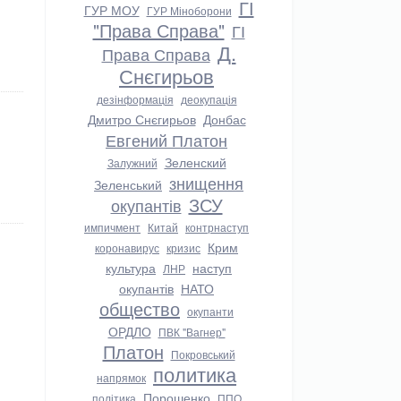
ГІ
ГУР МОУ
ГУР Міноборони
"Права Справа"
ГІ
Д.
Права Справа
Снєгирьов
дезінформація
деокупація
Дмитро Снєгирьов
Донбас
Евгений Платон
Зеленский
Залужний
знищення
Зеленський
ЗСУ
окупантів
импичмент
Китай
контрнаступ
Крим
коронавирус
кризис
культура
наступ
ЛНР
окупантів
НАТО
общество
окупанти
ОРДЛО
ПВК "Вагнер"
Платон
Покровський
политика
напрямок
Порошенко
політика
ППО