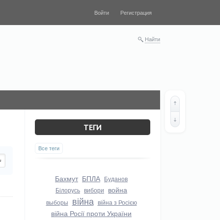
Войти
Регистрация
Найти
ТЕГИ
Все теги
Бахмут
БПЛА
Буданов
война
Білорусь
вибори
війна
выборы
війна з Росією
війна Росії проти України