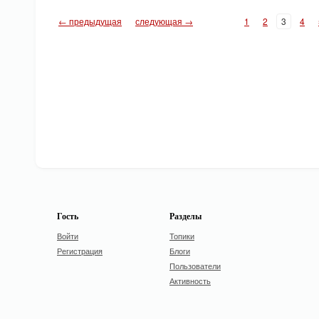
← предыдущая
следующая →
1
2
3
4
Гость
Разделы
Войти
Топики
Регистрация
Блоги
Пользователи
Активность