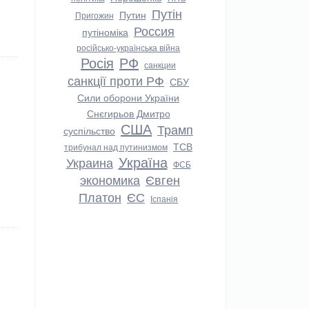
Путін
Путин
Пригожин
Россия
путіноміка
російсько-українська війна
Росія
РФ
санкции
санкції проти РФ
СБУ
Сили оборони України
Снєгирьов Дмитро
США
Трамп
суспільство
ТСВ
трибунал над путинизмом
Україна
Украина
ФСБ
экономика
Євген
Платон
ЄС
Іспанія