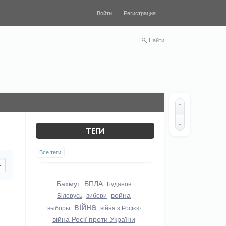
Войти
Регистрация
Найти
ТЕГИ
Все теги
Бахмут
БПЛА
Буданов
война
Білорусь
вибори
війна
выборы
війна з Росією
війна Росії проти України