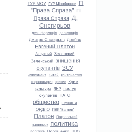
ГІ
ГУР МОУ
ГУР Міноборони
"Права Справа"
ГІ
Д.
Права Справа
Снєгирьов
дезінформація
деокупація
Дмитро Снєгирьов
Донбас
Евгений Платон
Зеленский
Залужний
знищення
Зеленський
ЗСУ
окупантів
импичмент
Китай
контрнаступ
Крим
коронавирус
кризис
культура
наступ
ЛНР
окупантів
НАТО
общество
окупанти
О
ОРДЛО
ПВК "Вагнер"
Платон
Покровський
политика
напрямок
Порошенко
політика
ППО