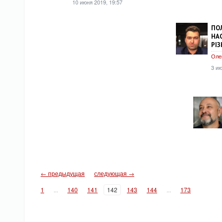
10 июня 2019, 19:57
ПО
НА
РІ
Оле
3 ию
← предыдущая
следующая →
1
...
140
141
142
143
144
...
173