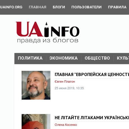
UAINFO.ORG
ГЛАВНАЯ
БЛОГИ
ПОЛЬЗОВАТЕЛИ
ПРАВИЛА
ПОЛИТИКА
ЭКОНОМИКА
ОБЩЕСТВО
КУЛЬ
ГЛАВНАЯ "ЕВРОПЕЙСКАЯ ЦЕННОСТ
Євген Платон
25 июня 2019, 10:35
НЕ ЛІТАЙТЕ ЛІТАКАМИ УКРАЇНСЬ
Олена Косенко