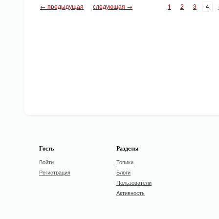
← предыдущая
следующая →
1
2
3
4
Гость
Разделы
Войти
Топики
Регистрация
Блоги
Пользователи
Активность