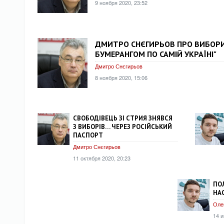
9 ноября 2020, 23:52
ДМИТРО СНЄГИРЬОВ ПРО ВИБОРИ 
БУМЕРАНГОМ ПО САМІЙ УКРАЇНІ"
Дмитро Снєгирьов
8 ноября 2020, 15:06
СВОБОДІВЕЦЬ ЗІ СТРИЯ ЗНЯВСЯ
З ВИБОРІВ… ЧЕРЕЗ РОСІЙСЬКИЙ
ПАСПОРТ
Дмитро Снєгирьов
11 октября 2020, 20:23
ПОЛ
НА
Оле
14 и