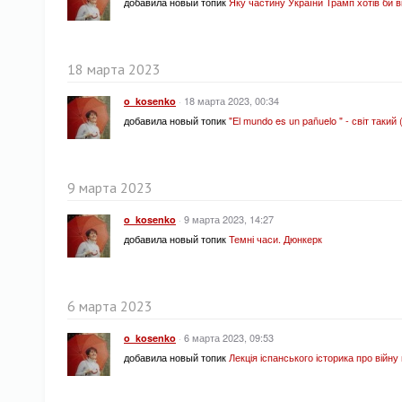
добавила новый топик
Яку частину України Трамп хотів би в
18 марта 2023
·
18 марта 2023, 00:34
o_kosenko
добавила новый топик
"Еl mundo es un pañuelo " - світ такий
9 марта 2023
·
9 марта 2023, 14:27
o_kosenko
добавила новый топик
Темні часи. Дюнкерк
6 марта 2023
·
6 марта 2023, 09:53
o_kosenko
добавила новый топик
Лекція іспанського історика про війну 