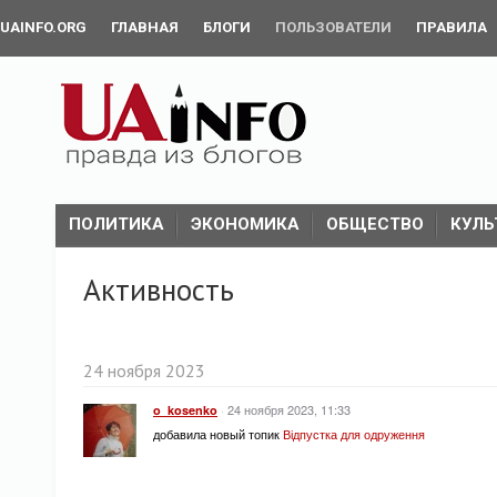
UAINFO.ORG
ГЛАВНАЯ
БЛОГИ
ПОЛЬЗОВАТЕЛИ
ПРАВИЛА
ПОЛИТИКА
ЭКОНОМИКА
ОБЩЕСТВО
КУЛЬ
Активность
24 ноября 2023
·
24 ноября 2023, 11:33
o_kosenko
добавила новый топик
Відпустка для одруження